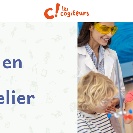
 en
lier