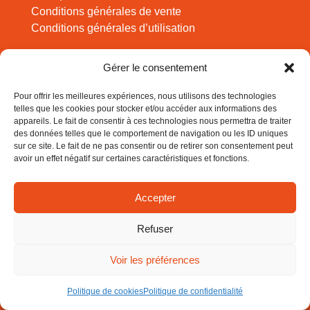
Conditions générales de vente
Conditions générales d’utilisation
Pour des expériences à faire en famille, des
Gérer le consentement
infos sciences amusantes, inscrivez-vous !
Pour offrir les meilleures expériences, nous utilisons des technologies
telles que les cookies pour stocker et/ou accéder aux informations des
appareils. Le fait de consentir à ces technologies nous permettra de traiter
des données telles que le comportement de navigation ou les ID uniques
sur ce site. Le fait de ne pas consentir ou de retirer son consentement peut
S'abonner
avoir un effet négatif sur certaines caractéristiques et fonctions.
Accepter
Votre adresse e-mail est uniquement utilisée pour vous envoyer
notre lettre d’information et des informations sur les activités des
Refuser
Cogiteurs. Vous pouvez toujours utiliser le lien de désinscription
inclus dans la lettre d’information.
Voir les préférences
Politique de cookies
Politique de confidentialité