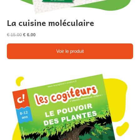
La cuisine moléculaire
Le
Le
€
15.00
€
6.00
prix
prix
initial
actuel
Voir le produit
était :
est :
€ 15.00.
€ 6.00.