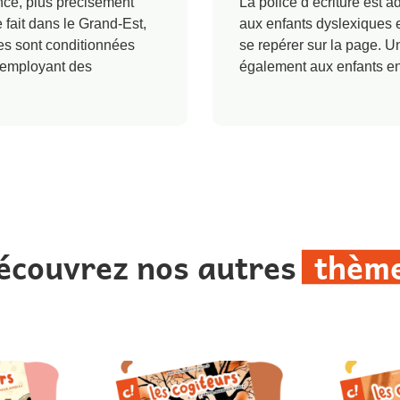
nce, plus précisément
La police d’écriture est ad
fait dans le Grand-Est,
aux enfants dyslexiques e
es sont conditionnées
se repérer sur la page. U
 employant des
également aux enfants en
écouvrez nos autres
thèm