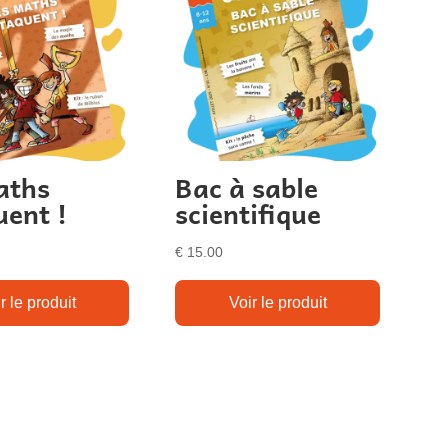
aths
Bac à sable
uent !
scientifique
€
15.00
r le produit
Voir le produit