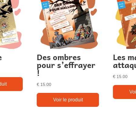
e
Des ombres
Les m
pour s’effrayer
attaq
!
€
15.00
duit
€
15.00
Voi
Voir le produit