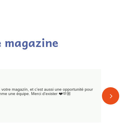
re magazine
faisabl
c votre magazín, et c’est aussi une opportunité pour
mme une équipe. Merci d’exister ❤️🫶🏼
Marie-