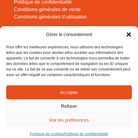
Politique de confidentialité
Conditions générales de vente
Conditions générales d’utilisation
Pour des expériences à faire en famille, des
Gérer le consentement
infos sciences amusantes, inscrivez-vous !
Pour offrir les meilleures expériences, nous utilisons des technologies
telles que les cookies pour stocker et/ou accéder aux informations des
appareils. Le fait de consentir à ces technologies nous permettra de traiter
des données telles que le comportement de navigation ou les ID uniques
sur ce site. Le fait de ne pas consentir ou de retirer son consentement peut
S'abonner
avoir un effet négatif sur certaines caractéristiques et fonctions.
Accepter
Votre adresse e-mail est uniquement utilisée pour vous envoyer
notre lettre d’information et des informations sur les activités des
Refuser
Cogiteurs. Vous pouvez toujours utiliser le lien de désinscription
inclus dans la lettre d’information.
Voir les préférences
Politique de cookies
Politique de confidentialité